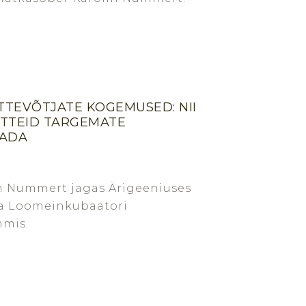
TTEVÕTJATE KOGEMUSED: NII
TTEID TARGEMATE
TADA
in Nummert jagas Ärigeeniuses
a Loomeinkubaatori
mmis.