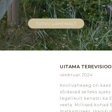
TUTVU LÄHEMALT
UITAMA TEREVISIOO
veebruar 2024
Koolivaheaeg on käes 
sõidavad selleks ajaks 
tegelikult kenasti ka 
veeta. Millised kohad E
matkamiseks, räägib 