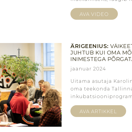
AVA VIDEO
ÄRIGEENIUS:
VÄIKEE
JUHTUB KUI OMA MÕ
INIMESTEGA PÕRGA
jaanuar 2024
Uitama asutaja Karol
oma teekonda Tallinn
inkubatsiooniprogra
AVA ARTIKKEL