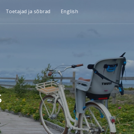
Toetajad ja sõbrad
English
s