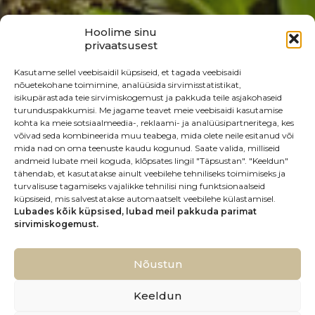
Hoolime sinu
privaatsusest
Kasutame sellel veebisaidil küpsiseid, et tagada veebisaidi
nõuetekohane toimimine, analüüsida sirvimisstatistikat,
isikupärastada teie sirvimiskogemust ja pakkuda teile asjakohaseid
turunduspakkumisi. Me jagame teavet meie veebisaidi kasutamise
kohta ka meie sotsiaalmeedia-, reklaami- ja analüüsipartneritega, kes
võivad seda kombineerida muu teabega, mida olete neile esitanud või
mida nad on oma teenuste kaudu kogunud. Saate valida, milliseid
andmeid lubate meil koguda, klõpsates lingil "Täpsustan". "Keeldun"
tähendab, et kasutatakse ainult veebilehe tehniliseks toimimiseks ja
turvalisuse tagamiseks vajalikke tehnilisi ning funktsionaalseid
küpsiseid, mis salvestatakse automaatselt veebilehe külastamisel.
Lubades kõik küpsised, lubad meil pakkuda parimat
sirvimiskogemust.
Nõustun
Keeldun